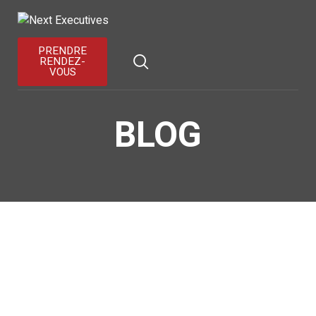
ACCUEIL
À PROPOS
PRENDRE
RENDEZ-
VOUS
SERVICES
PORTFOLIO
BLOG
BLOG
CONTACTEZ NOUS