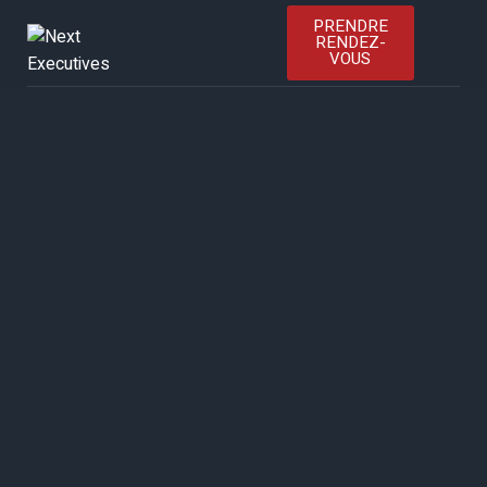
ACCUEIL
PRENDRE
RENDEZ-
VOUS
À PROPOS
SERVICES
PORTFOLIO
BLOG
CONTACTEZ NOUS