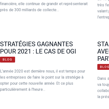
financière, elle continue de grandir et représenterait
très f
près de 300 milliards de collecte…
valant 
l’entre
STRATÉGIES GAGNANTES
STA
POUR 2021 : LE CAS DE OGI
AVE
PAR
BLOG
BLO
L’année 2020 est dernière nous, il est temps pour
les entreprises de faire le point sur la stratégie à
Dans s
opter pour cette nouvelle année. Et ce plus
va tou
particulièrement à l’heure…
collab
la pré