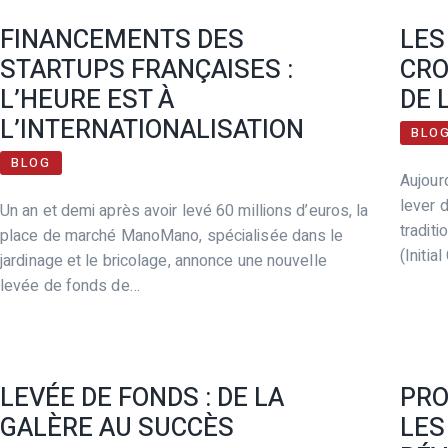
FINANCEMENTS DES
LES
STARTUPS FRANÇAISES :
CRO
L’HEURE EST À
DE 
L’INTERNATIONALISATION
BLO
BLOG
Aujour
lever 
Un an et demi après avoir levé 60 millions d’euros, la
tradit
place de marché ManoMano, spécialisée dans le
(Initia
jardinage et le bricolage, annonce une nouvelle
levée de fonds de…
LEVÉE DE FONDS : DE LA
PRO
GALÈRE AU SUCCÈS
LES