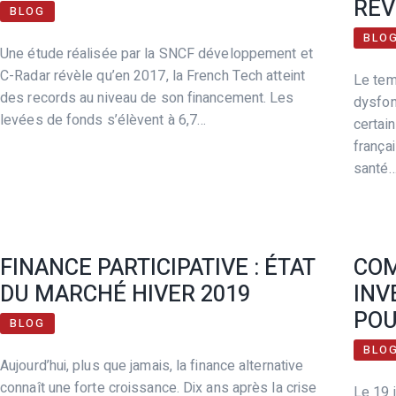
RÉV
BLOG
BLO
Une étude réalisée par la SNCF développement et
C-Radar révèle qu’en 2017, la French Tech atteint
Le tem
des records au niveau de son financement. Les
dysfon
levées de fonds s’élèvent à 6,7…
certai
françai
santé
FINANCE PARTICIPATIVE : ÉTAT
COM
DU MARCHÉ HIVER 2019
INV
POU
BLOG
BLO
Aujourd’hui, plus que jamais, la finance alternative
connaît une forte croissance. Dix ans après la crise
Le 19 j