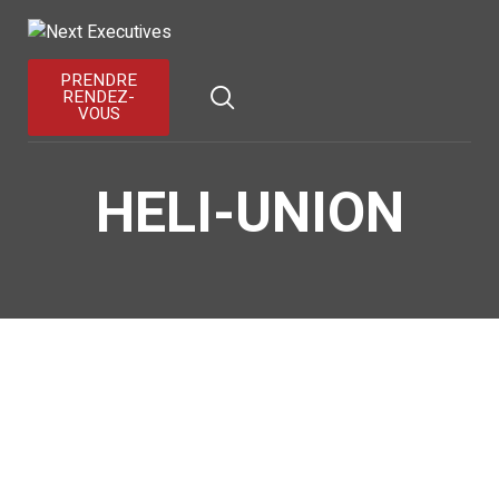
ACCUEIL
À PROPOS
PRENDRE
RENDEZ-
VOUS
SERVICES
PORTFOLIO
HELI-UNION
BLOG
CONTACTEZ NOUS